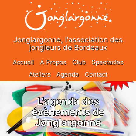
Jonglargonne, l'association des
jongleurs de Bordeaux
Accueil
A Propos
Club
Spectacles
Ateliers
Agenda
Contact
L'agenda des
évènements de
Jonglargonne