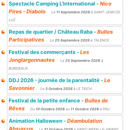
Spectacle Camping L'International -
Nico
Pires - Diabolo
Le
11 Septembre 2026
à SAINT-JEAN DE
LUZ
Repas de quartier / Château Raba -
Bulles
Participatives
Le
25 Septembre 2026
à TALENCE
Festival des commerçants -
Les
Jonglargonnautes
Le
25 Septembre 2026
à
BORDEAUX
DDJ 2026 - journée de la parentalité -
Le
Savonnier
Le
3 Octobre 2026
à LE TEICH
Festival de la petite enfance -
Bulles de
Rêves
Du
10 Octobre 2026
au
11 Octobre 2026
à PAU
Animation Halloween -
Déambulation
Absurcus
Le
31 Octobre 2026
à SAINT-MEEN-LE-GRAND