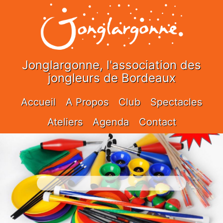
Jonglargonne, l'association des
jongleurs de Bordeaux
Accueil
A Propos
Club
Spectacles
Ateliers
Agenda
Contact