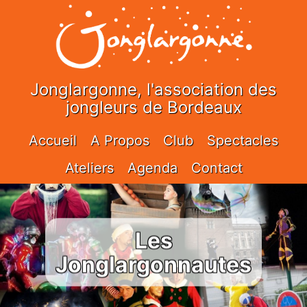
Jonglargonne, l'association des
jongleurs de Bordeaux
Accueil
A Propos
Club
Spectacles
Ateliers
Agenda
Contact
Les
Jonglargonnautes