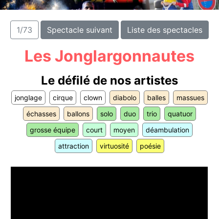
1/73
Spectacle suivant
Liste des spectacles
Les Jonglargonnautes
Le défilé de nos artistes
jonglage
cirque
clown
diabolo
balles
massues
échasses
ballons
solo
duo
trio
quatuor
grosse équipe
court
moyen
déambulation
attraction
virtuosité
poésie