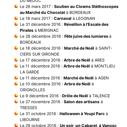
DU MEDOC
Le 26 mars 2017 :
Soutien au Clowns Stéthoscopes
au Marché du Chocolat
à BORDEAUX
Le 18 mars 2017 :
Carnaval
à LEOGNAN
Le 31 décembre 2016 :
Réveillon à l'Escale des
Pirates
à MERIGNAC
Le 28 décembre 2016 :
Fête juive des lumieres
à
BORDEAUX
Le 18 décembre 2016 :
Marché de Noël
à SAINT-
CIERS SUR GIRONDE
Le 17 décembre 2016 :
Arbre de Noël
à ARES
Le 11 décembre 2016 :
Arbre de Noël
à MONTLIEU
LA GARDE
Le 11 décembre 2016 :
Marché de Noël
à AGEN
Le 10 décembre 2016 :
Arbre de Noël
à
ORIGNOLLES
Le 9 décembre 2016 :
Drôle de Noël
à TALENCE
Le 27 novembre 2016 :
Salon des artisans
à
TRESSES
Le 31 octobre 2016 :
Halloween à Youpi Parc
à
LIBOURNE
Le 29 octobre 2016 :
Un soir, un Cabaret, à Vanosc