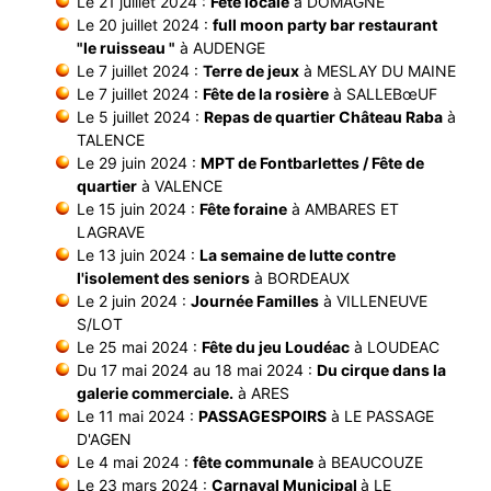
Le 21 juillet 2024 :
Fête locale
à DOMAGNE
Le 20 juillet 2024 :
full moon party bar restaurant
"le ruisseau "
à AUDENGE
Le 7 juillet 2024 :
Terre de jeux
à MESLAY DU MAINE
Le 7 juillet 2024 :
Fête de la rosière
à SALLEBœUF
Le 5 juillet 2024 :
Repas de quartier Château Raba
à
TALENCE
Le 29 juin 2024 :
MPT de Fontbarlettes / Fête de
quartier
à VALENCE
Le 15 juin 2024 :
Fête foraine
à AMBARES ET
LAGRAVE
Le 13 juin 2024 :
La semaine de lutte contre
l'isolement des seniors
à BORDEAUX
Le 2 juin 2024 :
Journée Familles
à VILLENEUVE
S/LOT
Le 25 mai 2024 :
Fête du jeu Loudéac
à LOUDEAC
Du 17 mai 2024 au 18 mai 2024 :
Du cirque dans la
galerie commerciale.
à ARES
Le 11 mai 2024 :
PASSAGESPOIRS
à LE PASSAGE
D'AGEN
Le 4 mai 2024 :
fête communale
à BEAUCOUZE
Le 23 mars 2024 :
Carnaval Municipal
à LE