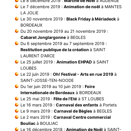
Le 8 décembre 2019 :
Marché de Noël
à AUDENGE
Le 7 décembre 2019 :
Animation de noël
à MANTES
LA JOLIE
Le 30 novembre 2019 :
Black Friday à Mériadeck
à
BORDEAUX
Du 20 novembre 2019 au 21 novembre 2019 :
Cabaret Jonglargonne
à BEGLES
Du 6 septembre 2019 au 7 septembre 2019 :
Restitution publique de la création
à SAINT
LAURENT D'ARCE
Le 25 juillet 2019 :
Animation EHPAD
à SAINT
LOUBES
Le 22 juin 2019 :
Oh! Festival - Arts en rue 2019
à
SAINT-JOSSE-TEN-NOODE
Du 1er juin 2019 au 10 juin 2019 :
Foire
Internationale de Bordeaux
à BORDEAUX
Le 25 mai 2019 :
Fête de l'Eté
à ST LOUBES
Le 16 mars 2019 :
Carnaval des enfants
à Portets
Le 9 mars 2019 :
Carnaval de Bègles
à BEGLES
Le 2 mars 2019 :
Carnaval Centre commercial
Bouliac
à BOULIAC
Le 16 décembre 2018 :
Animation de Noël
à SAINT-