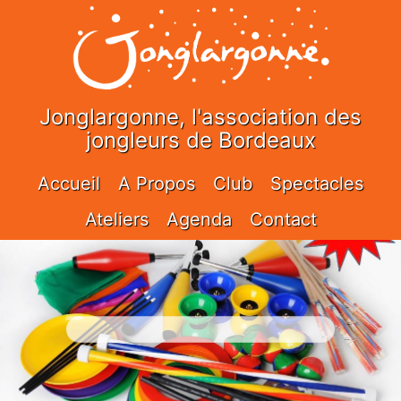
Jonglargonne, l'association des
jongleurs de Bordeaux
Accueil
A Propos
Club
Spectacles
Ateliers
Agenda
Contact